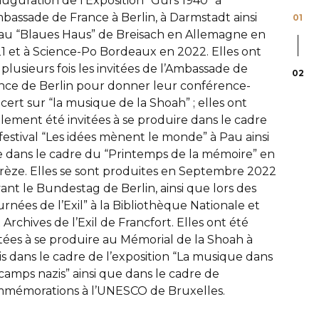
nauguration de l’Exposition “Gurs 1940” à
mbassade de France à Berlin, à Darmstadt ainsi
01
au “Blaues Haus” de Breisach en Allemagne en
1 et à Science-Po Bordeaux en 2022. Elles ont
 plusieurs fois les invitées de l’Ambassade de
02
nce de Berlin pour donner leur conférence-
cert sur “la musique de la Shoah” ; elles ont
lement été invitées à se produire dans le cadre
festival “Les idées mènent le monde” à Pau ainsi
 dans le cadre du “Printemps de la mémoire” en
rèze. Elles se sont produites en Septembre 2022
ant le Bundestag de Berlin, ainsi que lors des
urnées de l’Exil” à la Bibliothèque Nationale et
 Archives de l’Exil de Francfort. Elles ont été
itées à se produire au Mémorial de la Shoah à
is dans le cadre de l’exposition “La musique dans
 camps nazis” ainsi que dans le cadre de
mémorations à l’UNESCO de Bruxelles.