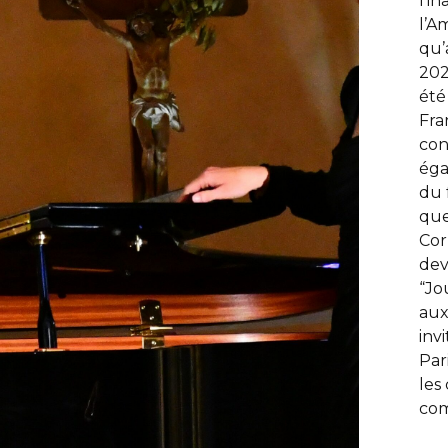
l’i
l’A
qu’
202
été
Fra
con
éga
du 
que
Cor
dev
“Jo
aux
inv
Par
les
com