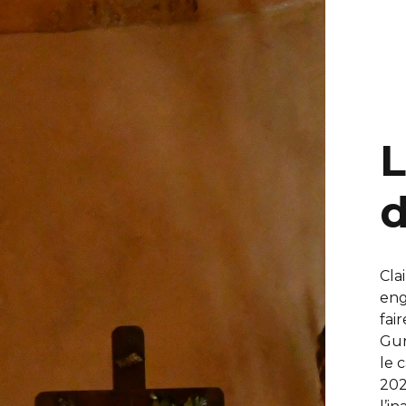
L
Cla
eng
fai
Gur
le 
202