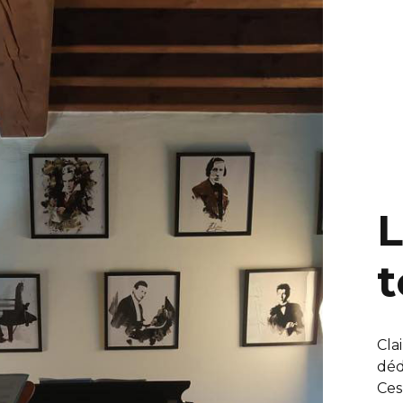
t
Cla
déd
Ces