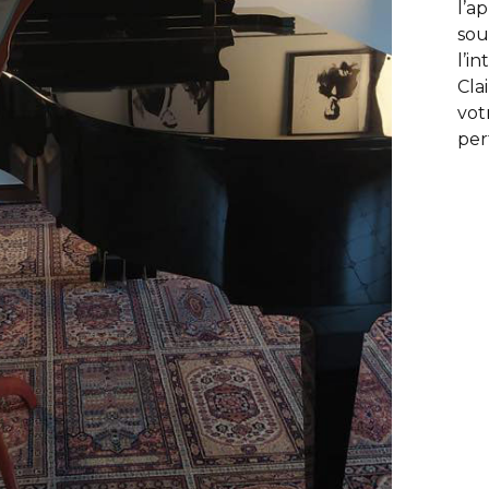
l’a
sou
l’i
Cla
vot
per